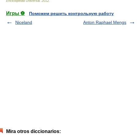
Enciclopedia Universal
.
2012
.
Игры ⚽
Поможем решить контрольную работу
Niceland
Anton Raphael Mengs
Mira otros diccionarios: