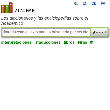
RU
EN
DE
FR
es-academic.com
Los diccionarios y las enciclopedias sobre el
Académico
¡Buscar!
interpretaciones
Traducciones
libros
Игры ⚽